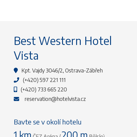
Best Western Hotel
Vista
Kpt. Vajdy 3046/2, Ostrava-Zábřeh
(+420) 597 221 111
(+420) 733 665 220
reservation@hotelvista.cz
Bavte se v okolí hotelu
1 km
200 m
ČEZ Aréna /
Bělský