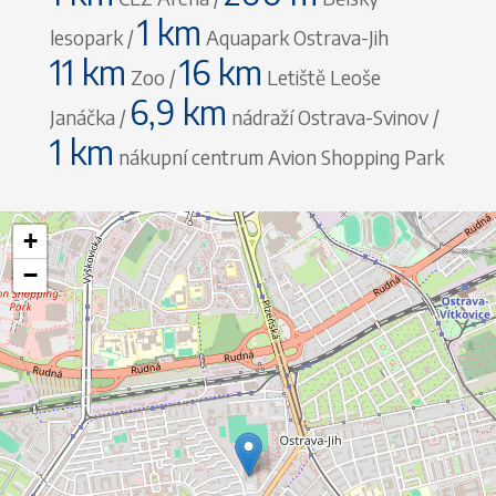
1 km
lesopark /
Aquapark Ostrava-Jih
11 km
16 km
Zoo /
Letiště Leoše
6,9 km
Janáčka /
nádraží Ostrava-Svinov /
1 km
nákupní centrum Avion Shopping Park
+
−