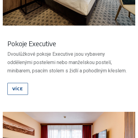
Pokoje Executive
Dvoulůžkové pokoje Executive jsou vybaveny
oddělenými postelemi nebo manželskou postelí,
minibarem, psacím stolem s židlí a pohodlným křeslem.
Pro hosty je na pokoji připraven kávovar Nespresso a
minerální voda. V ceně ubytování je bufetová snídane, wifi
VÍCE
připojení ve všech prostorách hotelu, klimatizace a
neomezený vstup do hotelového fitness centra.