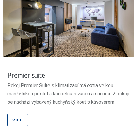
Premier suite
Pokoj Premier Suite s klimatizací má extra velkou
manželskou postel a koupelnu s vanou a saunou. V pokoji
se nachází vybavený kuchyňský kout s kávovarem
Nespresso. Pro hosty je na pokoji připravena v den
příjezdu minerální voda a během celého pobytu mají k
VÍCE
dispozici wifi ve všech prostorách hotelu a neomezený
vstup do hotelového fitness centra.