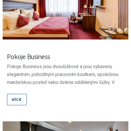
Pokoje Business
Pokoje Business jsou dvoulůžkové a jsou vybaveny
elegantním, pohodlným pracovním koutkem, společnou
manželskou postelí nebo dvěma oddělenými lůžky. V
předsíni jsou skříně se zabudovaným trezorem a
minibarem. Hostům je na pokoji k dispozici set pro
VÍCE
přípravu kávy a čaje. V den příjezdu je pro hosty na pokoji
připravena balená voda zdarma.